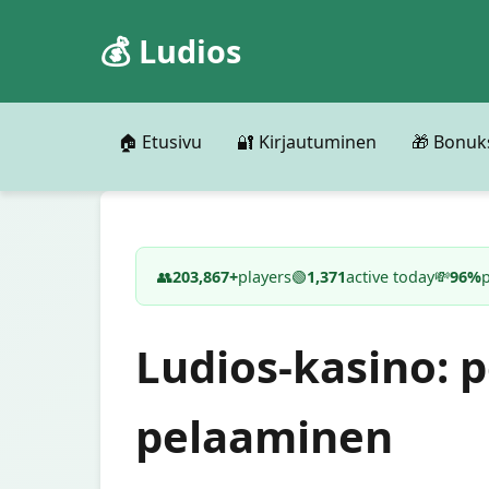
💰 Ludios
🏠 Etusivu
🔐 Kirjautuminen
🎁 Bonuk
👥
203,867+
players
🟢
1,371
active today
💸
96%
Ludios-kasino: p
pelaaminen