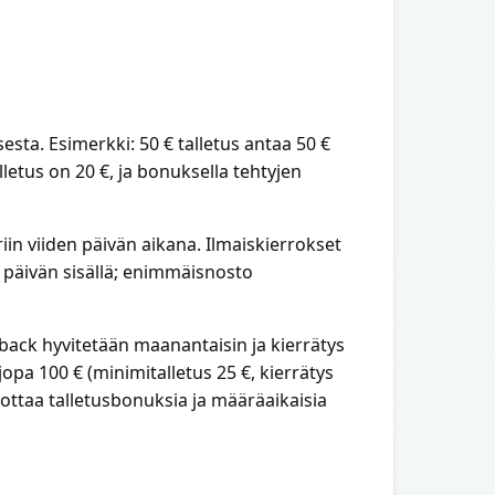
sta. Esimerkki: 50 € talletus antaa 50 €
letus on 20 €, ja bonuksella tehtyjen
iin viiden päivän aikana. Ilmaiskierrokset
3 päivän sisällä; enimmäisnosto
hback hyvitetään maanantaisin ja kierrätys
opa 100 € (minimitalletus 25 €, kierrätys
inottaa talletusbonuksia ja määräaikaisia