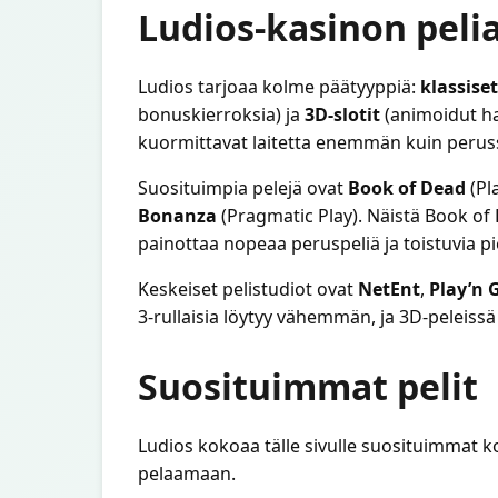
Ludios-kasinon peli
Ludios tarjoaa kolme päätyyppiä:
klassiset
bonuskierroksia) ja
3D-slotit
(animoidut ha
kuormittavat laitetta enemmän kuin peruss
Suosituimpia pelejä ovat
Book of Dead
(Pl
Bonanza
(Pragmatic Play). Näistä Book of 
painottaa nopeaa peruspeliä ja toistuvia p
Keskeiset pelistudiot ovat
NetEnt
,
Play’n 
3-rullaisia löytyy vähemmän, ja 3D-peleiss
Suosituimmat pelit
Ludios kokoaa tälle sivulle suosituimmat kol
pelaamaan.