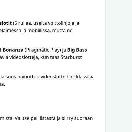
slotit
(5 rullaa, useita voittolinjoja ja
elaimessa ja mobiilissa, mutta ne
t Bonanza
(Pragmatic Play) ja
Big Bass
via videoslotteja, kun taas Starburst
naisuus painottuu videoslotteihin; klassisia
sa.
ta. Valitse peli listasta ja siirry suoraan