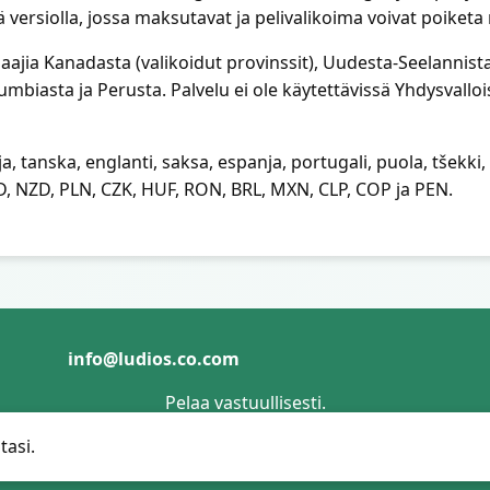
llä versiolla, jossa maksutavat ja pelivalikoima voivat poike
ajia Kanadasta (valikoidut provinssit), Uudesta-Seelannista
umbiasta ja Perusta. Palvelu ei ole käytettävissä Yhdysvalloi
ja, tanska, englanti, saksa, espanja, portugali, puola, tšekki,
D, NZD, PLN, CZK, HUF, RON, BRL, MXN, CLP, COP ja PEN.
info@ludios.co.com
Pelaa vastuullisesti.
© 2018 -
2026
Ludios.
asi.