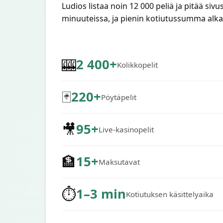
Ludios listaa noin 12 000 peliä ja pitää siv
minuuteissa, ja pienin kotiutussumma alka
🎰
2 400+
Kolikkopelit
🃏
220+
Pöytäpelit
🎥
95+
Live-kasinopelit
🏦
15+
Maksutavat
⏱️
1–3 min
Kotiutuksen käsittelyaika