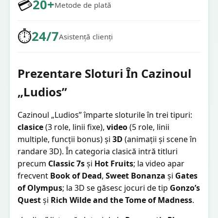
💳
20+
Metode de plată
⏱️
24/7
Asistență clienți
Prezentare Sloturi În Cazinoul
„Ludios”
Cazinoul „Ludios” împarte sloturile în trei tipuri:
clasice
(3 role, linii fixe),
video
(5 role, linii
multiple, funcții bonus) și
3D
(animații și scene în
randare 3D). În categoria clasică intră titluri
precum
Classic 7s
și
Hot Fruits
; la video apar
frecvent
Book of Dead
,
Sweet Bonanza
și
Gates
of Olympus
; la 3D se găsesc jocuri de tip
Gonzo’s
Quest
și
Rich Wilde and the Tome of Madness
.