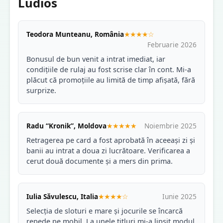
Ludios
Teodora Munteanu, România
★★★★☆
Februarie 2026
Bonusul de bun venit a intrat imediat, iar
condițiile de rulaj au fost scrise clar în cont. Mi-a
plăcut că promoțiile au limită de timp afișată, fără
surprize.
Radu “Kronik”, Moldova
★★★★★
Noiembrie 2025
Retragerea pe card a fost aprobată în aceeași zi și
banii au intrat a doua zi lucrătoare. Verificarea a
cerut două documente și a mers din prima.
Iulia Săvulescu, Italia
★★★★☆
Iunie 2025
Selecția de sloturi e mare și jocurile se încarcă
repede pe mobil. La unele titluri mi-a lipsit modul