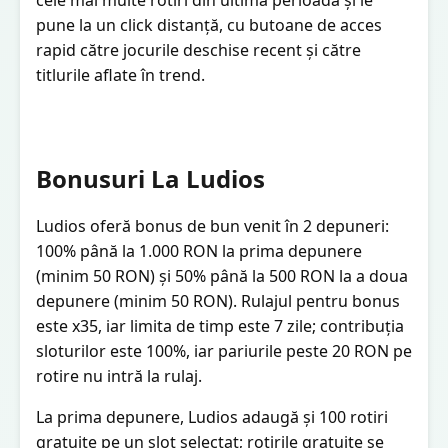
pune la un click distanță, cu butoane de acces
rapid către jocurile deschise recent și către
titlurile aflate în trend.
Bonusuri La Ludios
Ludios oferă bonus de bun venit în 2 depuneri:
100% până la 1.000 RON la prima depunere
(minim 50 RON) și 50% până la 500 RON la a doua
depunere (minim 50 RON). Rulajul pentru bonus
este x35, iar limita de timp este 7 zile; contribuția
sloturilor este 100%, iar pariurile peste 20 RON pe
rotire nu intră la rulaj.
La prima depunere, Ludios adaugă și 100 rotiri
gratuite pe un slot selectat; rotirile gratuite se