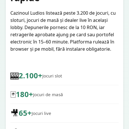
Cazinoul Ludios listează peste 3.200 de jocuri, cu
sloturi, jocuri de masă și dealer live în același
lobby. Depunerile pornesc de la 10 RON, iar
retragerile aprobate ajung pe card sau portofel
electronic în 15–60 minute. Platforma rulează în
browser și pe mobil, fără instalare obligatorie.
🎰
2.100+
Jocuri slot
🃏
180+
Jocuri de masă
🎥
65+
Jocuri live