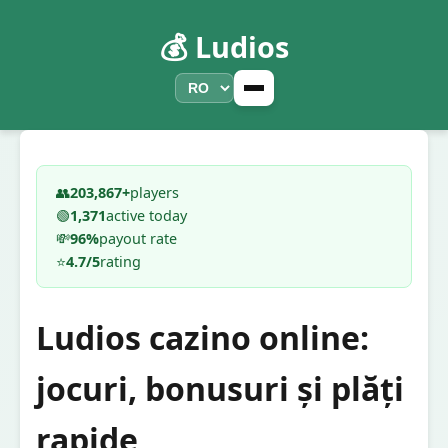
💰 Ludios
👥
203,867+
players
🟢
1,371
active today
💸
96%
payout rate
⭐
4.7/5
rating
Ludios cazino online:
jocuri, bonusuri și plăți
rapide